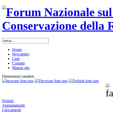
Home
Newsletter
Link
Contatti
Mappa sito
Dimensioni caratteri
Notizie
Appuntamenti
I documenti