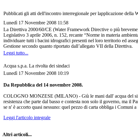
Pubblicati gli atti dell'incontro interregionale per lapplicazione dell
Lunedì 17 Novembre 2008 11:58
La Direttiva 2000/60/CE (Water Framework Directive o più brevemente 
Legislativo 3 aprile 2006, n. 152, recante “Norme in materia ambienta
individuare tutti i bacini idrografici presenti nel loro territorio ed ass
Gestione secondo quanto riportato dall’allegato VII della Direttiva.
Leggi tutto...
Acqua s.p.a. La rivolta dei sindaci
Lunedì 17 Novembre 2008 10:19
Da Repubblica del 14 novembre 2008.
COLOGNO MONZESE (MILANO) - Giù le mani dall' acqua del sindaco. Dal 
resistenza che parte dal basso e contesta non solo il governo, ma il 
se n' è accorto quasi nessuno: quel pezzo di carta obbliga i Comuni a m
Leggi l'articolo integrale
Altri articoli...