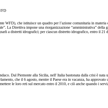
a WFD
WFD), che istituisce un quadro per l’azione comunitaria in materia di 
le”. La Direttiva impone una riorganizzazione “amministrativa” della ges
egnarli a distretti idrografici; per ciascun distretto idrografico, entro i
Piemonte alla Sicilia, nell' Italia bastonata dalla crisi è nata una 
Parlamento, che il 6 agosto, mentre il Paese era in vacanza, ha approvat
ettere le loro reti sul mercato entro il 2010, e ciò anche quando i servi