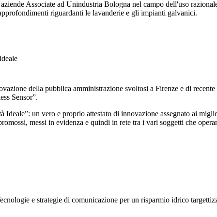
 da aziende Associate ad Unindustria Bologna nel campo dell'uso razional
approfondimenti riguardanti le lavanderie e gli impianti galvanici.
Ideale
ovazione della pubblica amministrazione svoltosi a Firenze e di recent
less Sensor”.
tà Ideale”: un vero e proprio attestato di innovazione assegnato ai miglior
romossi, messi in evidenza e quindi in rete tra i vari soggetti che opera
ecnologie e strategie di comunicazione per un risparmio idrico targettizza