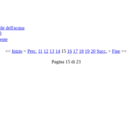
le dell'acqua
8
gente
<<
Inizio
<
Prec.
11
12
13
14
15
16
17
18
19
20
Succ.
>
Fine
>>
Pagina 15 di 23