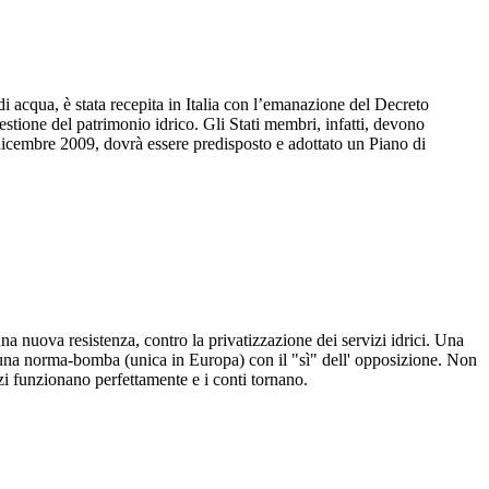
acqua, è stata recepita in Italia con l’emanazione del Decreto
tione del patrimonio idrico. Gli Stati membri, infatti, devono
l 21 dicembre 2009, dovrà essere predisposto e adottato un Piano di
nuova resistenza, contro la privatizzazione dei servizi idrici. Una
o una norma-bomba (unica in Europa) con il "sì" dell' opposizione. Non
zi funzionano perfettamente e i conti tornano.