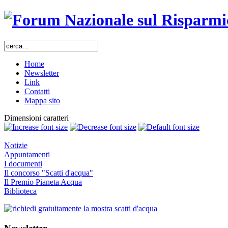
Home
Newsletter
Link
Contatti
Mappa sito
Dimensioni caratteri
Notizie
Appuntamenti
I documenti
Il concorso "Scatti d'acqua"
Il Premio Pianeta Acqua
Biblioteca