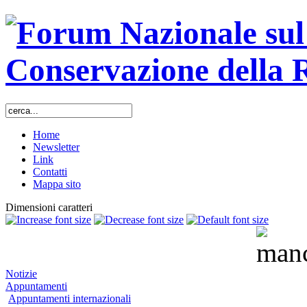
Home
Newsletter
Link
Contatti
Mappa sito
Dimensioni caratteri
Notizie
Appuntamenti
Appuntamenti internazionali