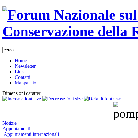
Home
Newsletter
Link
Contatti
Mappa sito
Dimensioni caratteri
Notizie
Appuntamenti
Appuntamenti internazionali