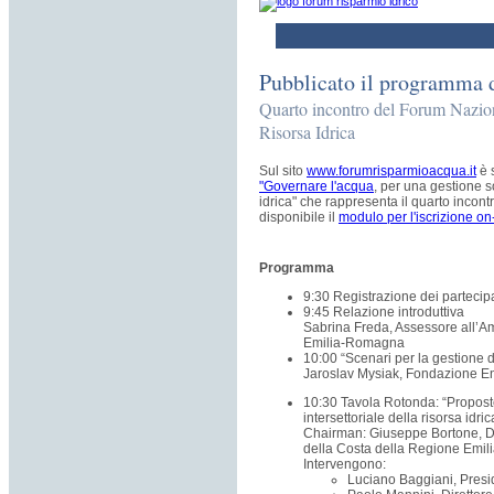
Pubblicato il programma 
Quarto incontro del Forum Nazion
Risorsa Idrica
Sul sito
www.forumrisparmioacqua.it
è s
"Governare l'acqua
, per una gestione so
idrica" che rappresenta il quarto incontr
disponibile il
modulo per l'iscrizione on
Programma
9:30 Registrazione dei partecip
9:45 Relazione introduttiva
Sabrina Freda, Assessore all’A
Emilia-Romagna
10:00 “Scenari per la gestione d
Jaroslav Mysiak, Fondazione En
10:30 Tavola Rotonda: “Proposte
intersettoriale della risorsa idric
Chairman: Giuseppe Bortone, Di
della Costa della Regione Emi
Intervengono:
Luciano Baggiani, Pres