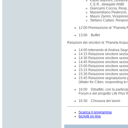
Paolo Mannini, Direttor
C.E.R., delegato ANBI
Giancarlo Coccia, Res
Massimiliano Pederzoli
Mauro Zanini, Vicepr
Stefano Ciafani, Respo
12:00 Premiazione di “Pianeta 
13:00 Buffet
Relazioni dei vincitori di “Pianeta Acqu
14:00 Intervento di Andrea Segr
14:15 Relazione vincitore sezio
14:30 Relazione vincitore sezio
14:45 Relazione vincitore sezio
15:00 Relazione vincitore sez
15:15 Relazione vincitore sezi
15:30 Relazione vincitore sez
15:45 Relazione segnalazione p
(Water for Cities: responding t
16:00 Dibattito, con la parteci
Forum e del progetto Life Plus 
16:30 Chiusura dei lavori
Scarica il programma
Iscriviti on-line