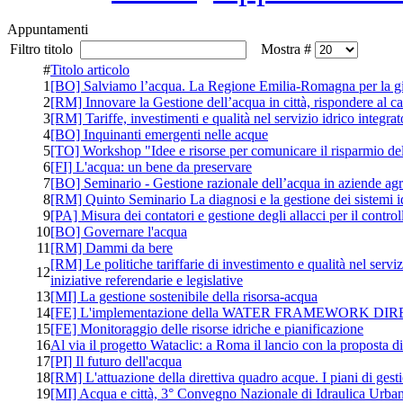
Appuntamenti
Filtro titolo
Mostra #
#
Titolo articolo
1
[BO] Salviamo l’acqua. La Regione Emilia-Romagna per la g
2
[RM] Innovare la Gestione dell’acqua in città, rispondere al 
3
[RM] Tariffe, investimenti e qualità nel servizio idrico integr
4
[BO] Inquinanti emergenti nelle acque
5
[TO] Workshop "Idee e risorse per comunicare il risparmio de
6
[FI] L'acqua: un bene da preservare
7
[BO] Seminario - Gestione razionale dell’acqua in aziende agroa
8
[RM] Quinto Seminario La diagnosi e la gestione dei sistemi id
9
[PA] Misura dei contatori e gestione degli allacci per il control
10
[BO] Governare l'acqua
11
[RM] Dammi da bere
[RM] Le politiche tariffarie di investimento e qualità nel servi
12
iniziative referendarie e legislative
13
[MI] La gestione sostenibile della risorsa-acqua
14
[FE] L'implementazione della WATER FRAMEWORK DIRECTI
15
[FE] Monitoraggio delle risorse idriche e pianificazione
16
Al via il progetto Wataclic: a Roma il lancio con la proposta
17
[PI] Il futuro dell'acqua
18
[RM] L'attuazione della direttiva quadro acque. I piani di gestio
19
[MI] Acqua e città, 3° Convegno Nazionale di Idraulica Urba