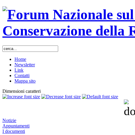
Home
Newsletter
Link
Contatti
Mappa sito
Dimensioni caratteri
Notizie
Appuntamenti
I documenti