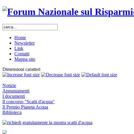
Home
Newsletter
Link
Contatti
Mappa sito
Dimensioni caratteri
Notizie
Appuntamenti
I documenti
Il concorso "Scatti d'acqua"
Il Premio Pianeta Acqua
Biblioteca