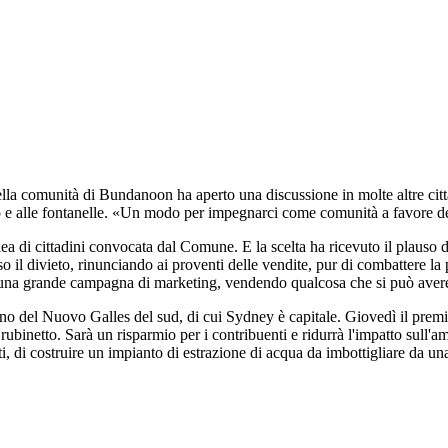
la comunità di Bundanoon ha aperto una discussione in molte altre città. 
inetto e alle fontanelle. «Un modo per impegnarci come comunità a favore d
 di cittadini convocata dal Comune. E la scelta ha ricevuto il plauso di
 il divieto, rinunciando ai proventi delle vendite, pur di combattere la 
to una grande campagna di marketing, vendendo qualcosa che si può avere 
 del Nuovo Galles del sud, di cui Sydney è capitale. Giovedì il premier 
rubinetto. Sarà un risparmio per i contribuenti e ridurrà l'impatto sull'a
, di costruire un impianto di estrazione di acqua da imbottigliare da una