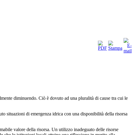
bilmente diminuendo. Ciò è dovuto ad una pluralità di cause tra cui le
ssuto situazioni di emergenza idrica con una disponibilità della risorsa
abile valore della risorsa. Un utilizzo inadeguato delle risorse
che le istituzioni locali attuino una riflessione in merito alla