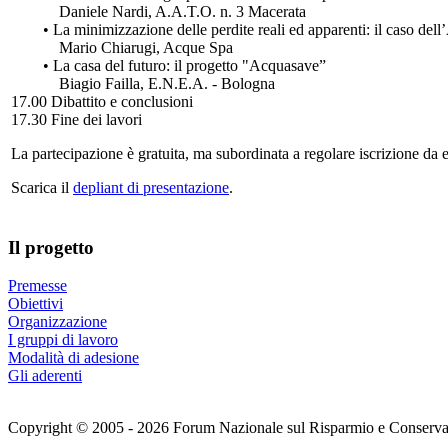
Daniele Nardi, A.A.T.O. n. 3 Macerata
• La minimizzazione delle perdite reali ed apparenti: il caso dell’
Mario Chiarugi, Acque Spa
• La casa del futuro: il progetto "Acquasave”
Biagio Failla, E.N.E.A. - Bologna
17.00 Dibattito e conclusioni
17.30 Fine dei lavori
La partecipazione è gratuita, ma subordinata a regolare iscrizione da e
Scarica il
depliant di presentazione
.
Il progetto
Premesse
Obiettivi
Organizzazione
I gruppi di lavoro
Modalità di adesione
Gli aderenti
Copyright © 2005 - 2026 Forum Nazionale sul Risparmio e Conservazi