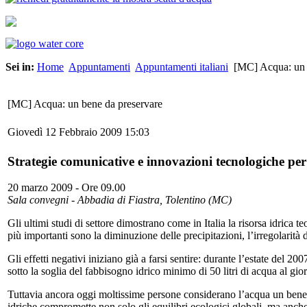
Sei in:
Home
Appuntamenti
Appuntamenti italiani
[MC] Acqua: un 
[MC] Acqua: un bene da preservare
Giovedì 12 Febbraio 2009 15:03
Strategie comunicative e innovazioni tecnologiche per 
20 marzo 2009 - Ore 09.00
Sala convegni - Abbadia di Fiastra, Tolentino (MC)
Gli ultimi studi di settore dimostrano come in Italia la risorsa idrica
più importanti sono la diminuzione delle precipitazioni, l’irregolarità d
Gli effetti negativi iniziano già a farsi sentire: durante l’estate del 2
sotto la soglia del fabbisogno idrico minimo di 50 litri di acqua al gio
Tuttavia ancora oggi moltissime persone considerano l’acqua un bene in
idriche compromette non solo gli equilibri ecologici globali, ma anche l