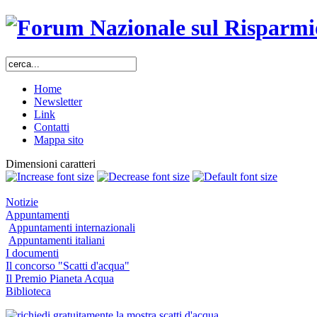
Home
Newsletter
Link
Contatti
Mappa sito
Dimensioni caratteri
Notizie
Appuntamenti
Appuntamenti internazionali
Appuntamenti italiani
I documenti
Il concorso "Scatti d'acqua"
Il Premio Pianeta Acqua
Biblioteca