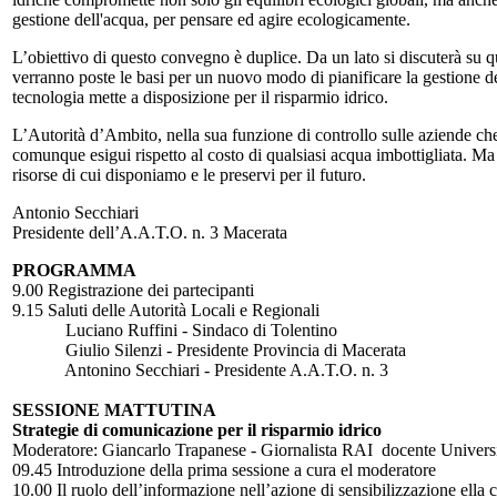
gestione dell'acqua, per pensare ed agire ecologicamente.
L’obiettivo di questo convegno è duplice. Da un lato si discuterà su qual
verranno poste le basi per un nuovo modo di pianificare la gestione del
tecnologia mette a disposizione per il risparmio idrico.
L’Autorità d’Ambito, nella sua funzione di controllo sulle aziende che
comunque esigui rispetto al costo di qualsiasi acqua imbottigliata. M
risorse di cui disponiamo e le preservi per il futuro.
Antonio Secchiari
Presidente dell’A.A.T.O. n. 3 Macerata
PROGRAMMA
9.00 Registrazione dei partecipanti
9.15 Saluti delle Autorità Locali e Regionali
Luciano Ruffini - Sindaco di Tolentino
Giulio Silenzi - Presidente Provincia di Macerata
Antonino Secchiari - Presidente A.A.T.O. n. 3
SESSIONE MATTUTINA
Strategie di comunicazione per il risparmio idrico
Moderatore: Giancarlo Trapanese - Giornalista RAI docente Universi
09.45 Introduzione della prima sessione a cura el moderatore
10.00 Il ruolo dell’informazione nell’azione di sensibilizzazione ella co