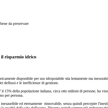
bene da preservare
il risparmio idrico
 teoricamente disponibile per uso idropotabile stia lentamente ma inesora
ei deflussi e le inefficienze di gestione.
007 il 15% della popolazione italiana, circa otto milioni di persone, ha vi
rno per persona.
esauribile ed eternamente rinnovabile, senza quindi percepire l'inestim
a qualità della vita dell'uomo. Diventa quindi sempre più indispensabile 