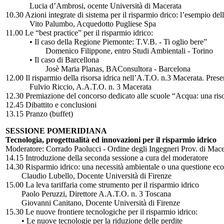
Lucia d’Ambrosi, ocente Università di Macerata
10.30 Azioni integrate di sistema per il risparmio drico: l’esempio d
Vito Palumbo, Acquedotto Pugliese Spa
11.00 Le “best practice” per il risparmio idrico:
• Il caso della Regione Piemonte: T.V.B. - Ti oglio bere”
Domenico Filippone, entro Studi Ambientali - Torino
• Il caso di Barcellona
Josè Maria Planas, BAConsultora - Barcelona
12.00 Il risparmio della risorsa idrica nell’A.T.O. n.3 Macerata. Pre
Fulvio Riccio, A.A.T.O. n. 3 Macerata
12.30 Premiazione del concorso dedicato alle scuole “Acqua: una ris
12.45 Dibattito e conclusioni
13.15 Pranzo (buffet)
SESSIONE POMERIDIANA
Tecnologia, progettualità ed innovazioni per il risparmio idrico
Moderatore: Corrado Paolucci - Ordine degli Ingegneri Prov. di Mace
14.15 Introduzione della seconda sessione a cura del moderatore
14.30 Risparmio idrico: una necessità ambientale o una questione e
Claudio Lubello, Docente Università di Firenze
15.00 La leva tariffaria come strumento per il risparmio idrico
Paolo Peruzzi, Direttore A.A.T.O. n. 3 Toscana
Giovanni Canitano, Docente Università di Firenze
15.30 Le nuove frontiere tecnologiche per il risparmio idrico:
• Le nuove tecnologie per la riduzione delle perdite