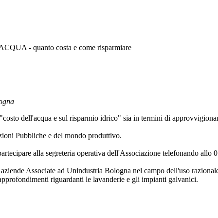
ACQUA - quanto costa e come risparmiare
logna
osto dell'acqua e sul risparmio idrico" sia in termini di approvvigiona
zioni Pubbliche e del mondo produttivo.
i partecipare alla segreteria operativa dell'Associazione telefonando al
 da aziende Associate ad Unindustria Bologna nel campo dell'uso razional
approfondimenti riguardanti le lavanderie e gli impianti galvanici.