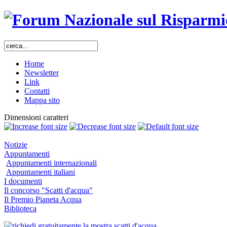
Home
Newsletter
Link
Contatti
Mappa sito
Dimensioni caratteri
Notizie
Appuntamenti
Appuntamenti internazionali
Appuntamenti italiani
I documenti
Il concorso "Scatti d'acqua"
Il Premio Pianeta Acqua
Biblioteca